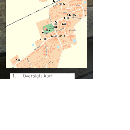
1.
Oversigts kort
2.
Dyssekilde Station
3
-4.
Økosamfundet Dyssekilde
5. Dyssekildegaard/
Halsnæs Lilleskole
6. Dyssekildegaard/
Torup Landsby Center
7.
Torup Kro
8-10
Torup Kirke
11.
Torup gamle præstegård