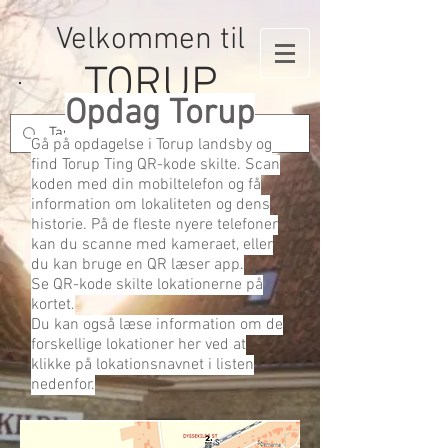
Velkommen til
TORUP
Opdag Torup
Gå på opdagelse i Torup landsby og
find Torup Ting QR-kode skilte. Scan
koden med din mobiltelefon og få
information om lokaliteten og dens
historie. På de fleste nyere telefoner
kan du scanne med kameraet, eller
du kan bruge en QR læser app.
Se QR-kode skilte lokationerne på
kortet.
Du kan også læse information om de
forskellige lokationer her ved at
klikke på lokationsnavnet i listen
nedenfor.