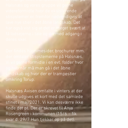
Halsnæs og vores gruppe vil gerne
videreformidle hvor de eksisterende
stisystemer er, fremfor nødvendigvis at
lave nye stier i det åbne landskab. Det
har også vist sig at det er meget svært at
få lodsejerne i tale og dermed adgang i
deres skel.
Der findes hjemmesider, brochurer mm.
der omtaler stisystemerne på Halsnæs.
Vi vil gerne formidle i en evt. folder hvor
og hvornår må man gå i det åbne
landskab og hvor der er trampestier
omkring Torup.
Halsnæs Avisen omtalte i vinters at der
skulle udgives et kort med det samlede
stinet i maj/2021. Vi kan desværre ikke
finde det pt.
Der er skrevet til Anja
Rosengreen i kommunen (15/6 – fik
svar d. 29/7 Hun tjekker op på det).