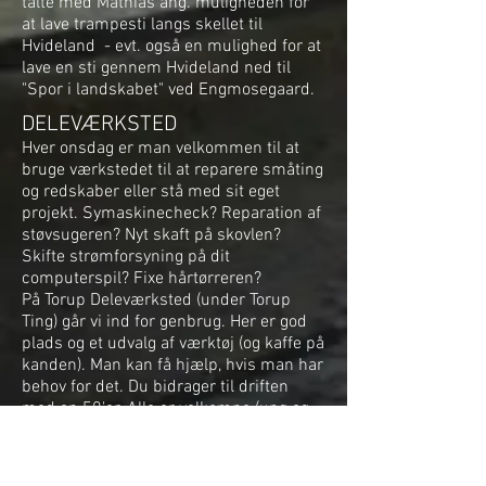
talte med Mathias ang. muligheden for
at lave trampesti langs skellet til
Hvideland - evt. også en mulighed for at
lave en sti gennem Hvideland ned til
"Spor i landskabet" ved Engmosegaard.
DELEVÆRKSTED
Hver onsdag er man velkommen til at
bruge værkstedet til at reparere småting
og redskaber eller stå med sit eget
projekt. Symaskinecheck? Reparation af
støvsugeren? Nyt skaft på skovlen?
Skifte strømforsyning på dit
computerspil? Fixe hårtørreren?
På Torup Deleværksted (under Torup
Ting) går vi ind for genbrug. Her er god
plads og et udvalg af værktøj (og kaffe på
kanden). Man kan få hjælp, hvis man har
behov for det. Du bidrager til driften
med en 50'er. Alle er velkomne (ung og
gammel, hel og halv-Torup'ere, ja endda
udenbys folk...). De hjælpsomme lokale
handymen er: Ole (21 56 30 02), Kristian