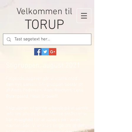
Velkommen til
TORUP
Stigruppen, august 2021
Følgende opgaver går vi videre med i
den nye sæson. Sti-gruppen består pt.
af Anita Pedersen, Anni Reichert, Lene
Østergaard, Helle Grouleff.
Stigruppen vil gerne arbejde på at samle
info om alle de eksisterende småstier vi
har mulighed for at vandre på i vores
nærområde.
Vi er klart enige om at der
er mange stier, trampestier, cykelstier på