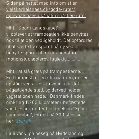
Sider på nettet med info om stier.
vielskerhalsnaes.dk/gode-ruter/
oplevhalsnaes.dk/naturen/stier-ruter
Mht. "Spor i Landskabet":
vi oplever, at trampestien ikke benyttes
nok til at den vedligeholdt. Det opfordres
til at sætte liv i sporet på ny ved at
benytte sporet til meditationsture,
motionstur, æblerov, fuglekig...........
Mht. "at slå græs på trampestierne.":
En trampesti er en sti i naturen, der er
opstået ved at folk jævnligt går det
pågældende sted, og derved holder
vegetationen nede. I Danmark findes
omkring 1.200 kilometer ubefæstede
vandrestier, under betegnelsen "Spor i
Landskabet", fordelt på 300 stier, se
her:
spor.dk
I juli var vi på besøg på Hvideland og