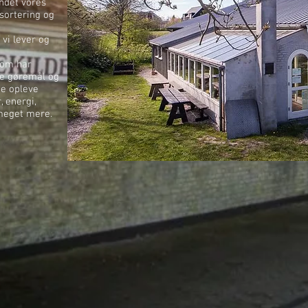
andet vores
sortering og
vi lever og
som har
ke gøremål og
ne opleve
 energi,
 meget mere.