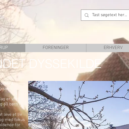
RUP
FORENINGER
ERHVERV
DET DYSSEKILDE
dested,
giske
ag er vi et
 60 børn i
t leve et liv
 og med fokus
ældende for