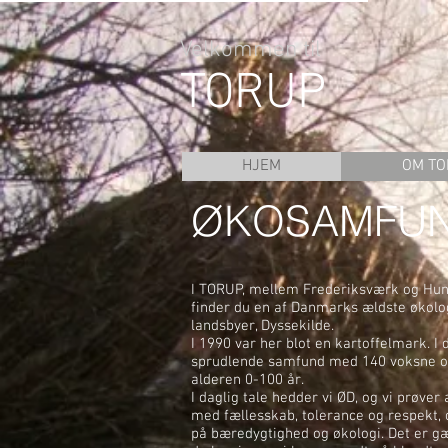
Velkommen til
TORUP
HJEM
OM TO
ØKOSAMFUN
I TORUP, mellem Frederiksværk og Hun
finder du en af Danmarks ældste økolo
landsbyer, Dyssekilde.
I 1990 var her blot en kartoffelmark. I d
sprudlende samfund med 140 voksne og
alderen 0-100 år.
I daglig tale hedder vi ØD, og vi prøver a
med fællesskab, tolerance og respekt,
på bæredygtighed og økologi. Det er g