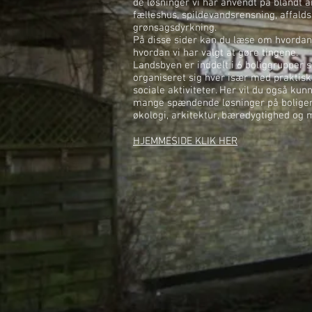
de løsninger vi har anvendt på blandt 
fælleshus, spildevandsrensning, affalds
grønsagsdyrkning.
På disse sider kan du læse om hvordan 
hvordan vi har valgt at gøre tingene.
Landsbyen er inddelt i 6 boliggrupper 
organiseret sig hver især med praktis
sociale aktiviteter. Her vil du også kun
mange spændende løsninger på boliger,
økologi, arkitektur, bæredygtighed og
HJEMMESIDE KLIK HER